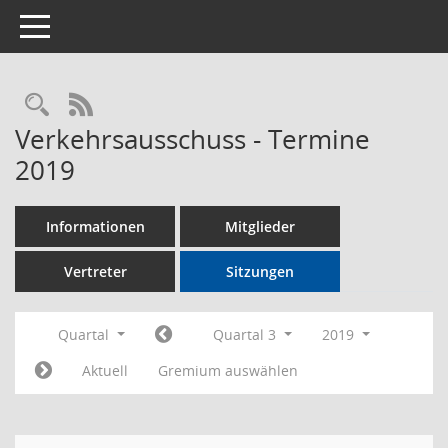
Toggle navigation
Rechercheauswahl
RSS-Feed
Verkehrsausschuss - Termine
2019
Informationen
Mitglieder
Vertreter
Sitzungen
Quartal
Quartal 3
2019
Aktuell
Gremium auswählen