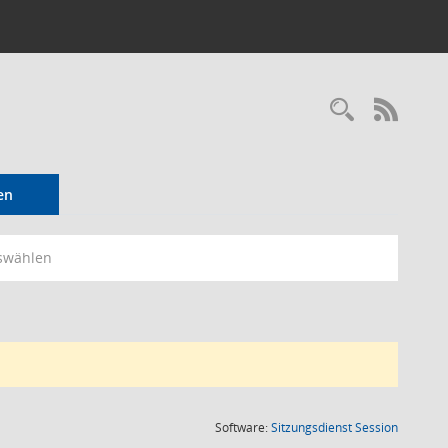
Recherc
RSS-
en
swählen
(Wird in
Software:
Sitzungsdienst
Session