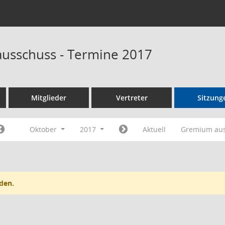
ausschuss - Termine 2017
Mitglieder
Vertreter
Sitzung
Oktober
2017
Aktuell
Gremium au
den.