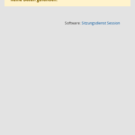
(Wird in
Software:
Sitzungsdienst
Session