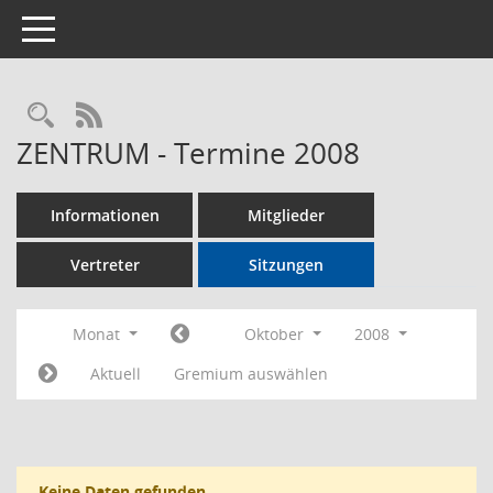
Toggle navigation
Rechercheauswahl
RSS-Feed
ZENTRUM - Termine 2008
Informationen
Mitglieder
Vertreter
Sitzungen
Monat
Oktober
2008
Aktuell
Gremium auswählen
Keine Daten gefunden.