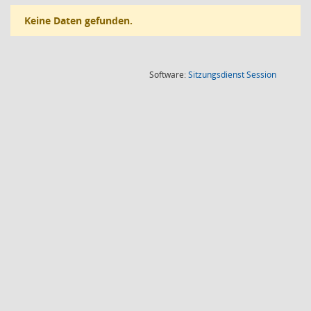
Keine Daten gefunden.
(Wird in
Software:
Sitzungsdienst
Session