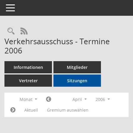
Toggle navigation
Rechercheauswahl
RSS-Feed
Verkehrsausschuss - Termine
2006
Informationen
Mitglieder
Vertreter
Sitzungen
Monat
April
2006
Aktuell
Gremium auswählen