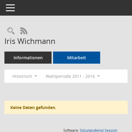
Toggle navigation
Rechercheauswahl
RSS-Feed
Iris Wichmann
Informationen
Mitarbeit
Historisch
Wahlperiode 2011 - 2016
Keine Daten gefunden.
(Wird in
Software:
Sitzungsdienst
Session