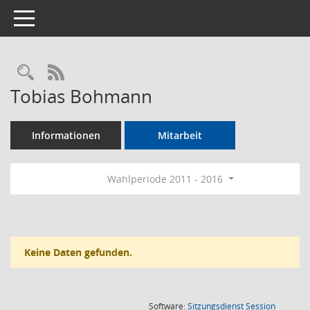
Toggle navigation
Rechercheauswahl
RSS-Feed
Tobias Bohmann
Informationen
Mitarbeit
Wahlperiode 2011 - 2016
Keine Daten gefunden.
(Wird in
Software:
Sitzungsdienst
Session