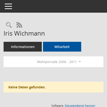
Toggle navigation
Rechercheauswahl
RSS-Feed
Iris Wichmann
Informationen
Mitarbeit
Wahlperiode 2006 - 2011
Keine Daten gefunden.
(Wird in
Software:
Sitzungsdienst
Session