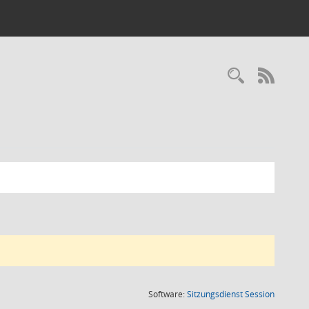
Recherc
RSS-
(Wird in
Software:
Sitzungsdienst
Session