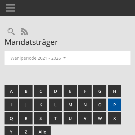
Toggle navigation
Rechercheauswahl
RSS-Feed
Mandatsträger
Wahlperiode 2021 - 2026
A
B
C
D
E
F
G
H
I
J
K
L
M
N
O
P
Q
R
S
T
U
V
W
X
Y
Z
Alle