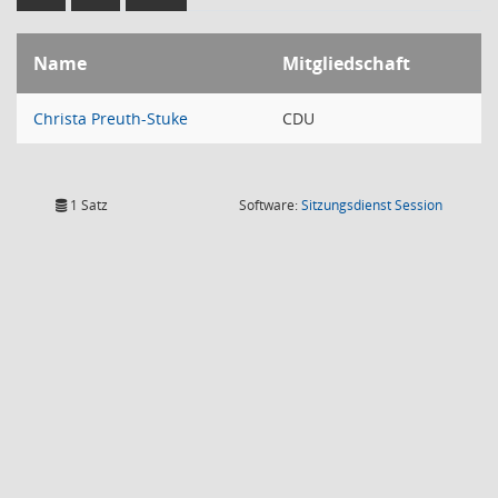
Name
Mitgliedschaft
Christa Preuth-Stuke
CDU
(Wird in
1 Satz
Software:
Sitzungsdienst
Session